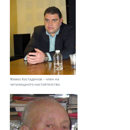
Живко Костадинов – член на
читалищното настоятелство