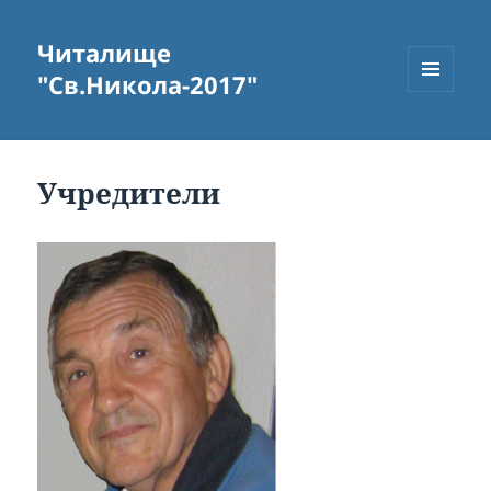
Читалище
"Св.Никола-2017"
MENU
AND
WIDGETS
Учредители