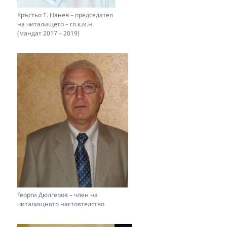
Кръстьо Т. Нанев – председател
на читалището – гл.к.м.н.
(мандат 2017 – 2019)
Георги Дюлгеров – член на
читалищното настоятелство